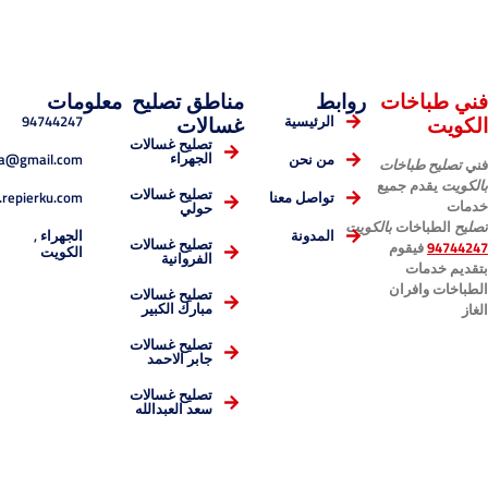
خات
روابط
مناطق تصليح
معلومات
94744247
الرئيسية
غسالات
تصليح غسالات
esmaelnema@gmail.com
الجهراء
من نحن
باخات
 جميع
تصليح غسالات
www.repierku.com
تواصل معنا
حولي
ات
بالكويت
الجهراء ,
المدونة
قوم
تصليح غسالات
الكويت
الفروانية
ت
ران
تصليح غسالات
مبارك الكبير
تصليح غسالات
جابر الاحمد
تصليح غسالات
سعد العبدالله