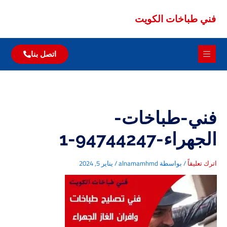
باخات الكويت
اتصل بنا
ت الكويت
الات
-طباخات-
94744247-1
اً
/ بواسطة
alnamamhmd
/
يناير 5, 2024