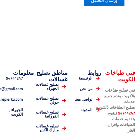
خات
روابط
مناطق تصليح
معلومات
94744247
الرئيسية
غسالات
تصليح غسالات
esmaelnema@gmail.com
الجهراء
من نحن
باخات
 جميع
تصليح غسالات
www.repierku.com
تواصل معنا
حولي
ات
بالكويت
الجهراء ,
المدونة
قوم
تصليح غسالات
الكويت
الفروانية
ت
ران
تصليح غسالات
مبارك الكبير