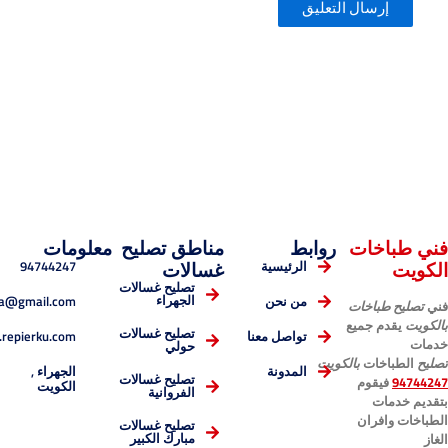
خات
روابط
مناطق تصليح
معلومات
94744247
الرئيسية
غسالات
تصليح غسالات
esmaelnema@gmail.com
الجهراء
من نحن
باخات
 جميع
تصليح غسالات
www.repierku.com
تواصل معنا
حولي
ات
بالكويت
الجهراء ,
المدونة
قوم
تصليح غسالات
الكويت
الفروانية
ت
ران
تصليح غسالات
مبارك الكبير