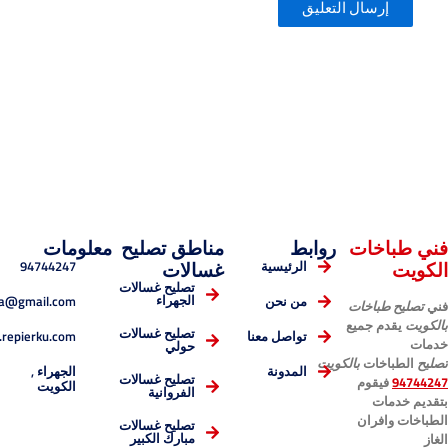
خات
روابط
مناطق تصليح
معلومات
94744247
الرئيسية
غسالات
تصليح غسالات
esmaelnema@gmail.com
الجهراء
من نحن
باخات
 جميع
تصليح غسالات
www.repierku.com
تواصل معنا
حولي
ات
بالكويت
الجهراء ,
المدونة
قوم
تصليح غسالات
الكويت
الفروانية
ت
ران
تصليح غسالات
مبارك الكبير