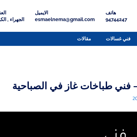
هاتف
الايميل
العن
94744247
esmaelnema@gmail.com
الجهراء , الك
فني غسالات
مقالات
 فني طباخات غاز في الصباحية