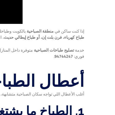
إذا كنت ساكن في
منطقة الصباحية
بالكويت وطباخك
طباخ كهرباء، فرن بلت إن، أو طباخ إيطالي حديث
، ا
خدمة
تصليح طباخات الصباحية
متوفرة داخل المنازل
فوري:
94744247
.
أعطال الطباخ
أغلب الأعطال اللي تواجه سكان الصباحية متشابهة، لك
1. الطباخ ما يشتغل نهائيًا