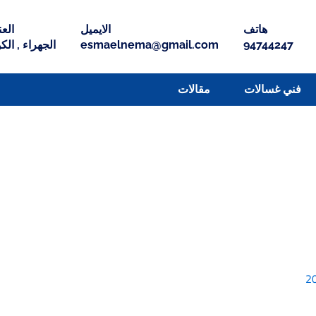
هاتف
الايميل
العن
94744247
esmaelnema@gmail.com
الجهراء , الك
فني غسالات
مقالات