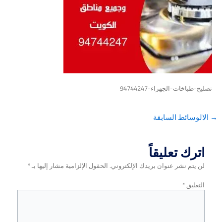
ت-الجهراء-94744247
ئط السابقة
 تعليقاً
 نشر عنوان بريدك الإلكتروني.
الحقول الإلزامية مشار إليها بـ
*
ق
*