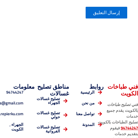
خات
روابط
مناطق تصليح
معلومات
94744247
الرئيسية
غسالات
تصليح غسالات
esmaelnema@gmail.com
الجهراء
من نحن
باخات
 جميع
تصليح غسالات
www.repierku.com
تواصل معنا
حولي
ات
بالكويت
الجهراء ,
المدونة
قوم
تصليح غسالات
الكويت
الفروانية
ت