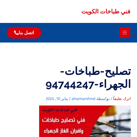
باخات الكويت
اتصل بنا
ت الكويت
الات
يح-طباخات-
-94744247
اً
/ بواسطة
alnamamhmd
/
يناير 10, 2024