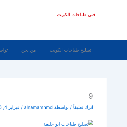
خطي
لى
فني طباخات الكويت
لمحتوى
تصليح طباخات الكويت
من نحن
تواص
9
اترك تعليقاً
/ بواسطة
alnamamhmd
/
فبراير 4, 2026