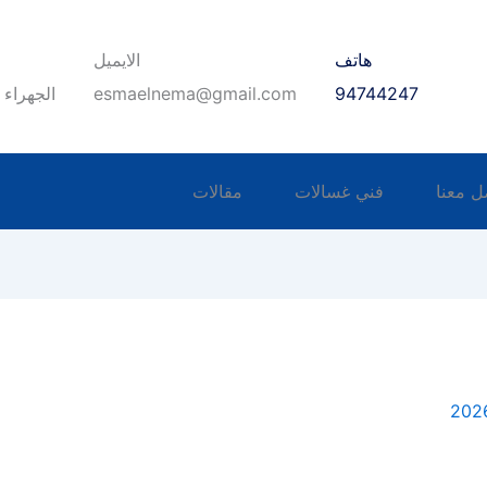
هاتف
الايميل
94744247
esmaelnema@gmail.com
الجهراء 
ل معنا
فني غسالات
مقالات