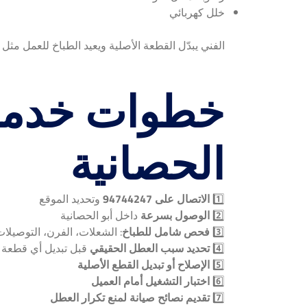
خلل كهربائي
الفني يبدّل القطعة الأصلية ويعيد الطباخ للعمل مثل ا
خطوات خدمة 
الحصانية
1️⃣
الاتصال على 94744247
وتحديد الموقع
2️⃣
الوصول بسرعة
داخل أبو الحصانية
3️⃣
فحص شامل للطباخ
: الشعلات، الفرن، التوصيلا
4️⃣
تحديد سبب العطل الحقيقي
قبل تبديل أي قطعة
5️⃣
الإصلاح أو تبديل القطع الأصلية
6️⃣
اختبار التشغيل أمام العميل
7️⃣
تقديم نصائح صيانة لمنع تكرار العطل