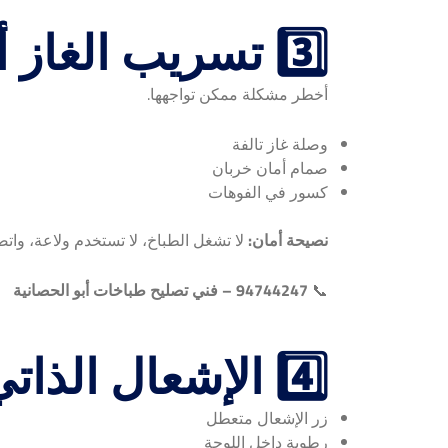
3️⃣ تسريب الغاز أو رائحة غاز
أخطر مشكلة ممكن تواجهها.
وصلة غاز تالفة
صمام أمان خربان
كسور في الفوهات
نصيحة أمان:
لا تشغل الطباخ، لا تستخدم ولاعة، واتصل
📞
94744247 – فني تصليح طباخات أبو الحصانية
4️⃣ الإشعال الذاتي لا يعمل
زر الإشعال متعطل
رطوبة داخل اللوحة