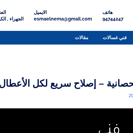
هاتف
الايميل
العن
94744247
esmaelnema@gmail.com
الجهراء , الك
فني غسالات
مقالات
حصانية – إصلاح سريع لكل الأعطال