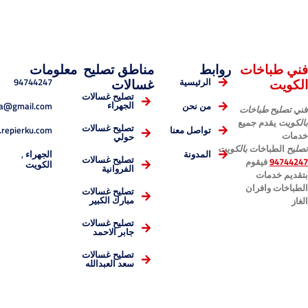
خات
روابط
مناطق تصليح
معلومات
94744247
الرئيسية
غسالات
تصليح غسالات
esmaelnema@gmail.com
الجهراء
من نحن
باخات
 جميع
تصليح غسالات
www.repierku.com
تواصل معنا
حولي
ات
بالكويت
الجهراء ,
المدونة
قوم
تصليح غسالات
الكويت
الفروانية
ت
ران
تصليح غسالات
مبارك الكبير
تصليح غسالات
جابر الاحمد
تصليح غسالات
سعد العبدالله