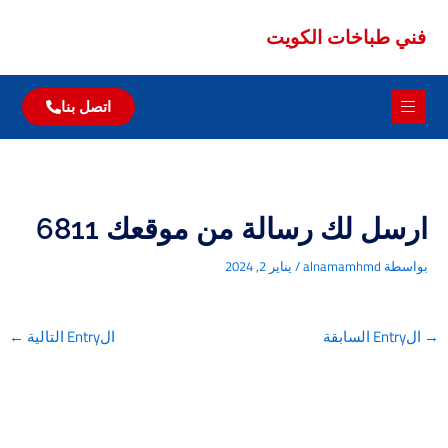
باخات الكويت
اتصل بنا
 لك رسالة من موقعك 6811
alnamamhm
/
يناير 2, 2024
الEntry التالية
←